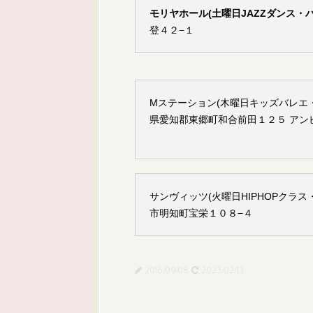
モリヤホール(土曜日JAZZダンス・
登４２−１
Mステーション(木曜日キッズバレエ・JA
県愛知郡東郷町和合前田１２５ アン
サンヴィッツ(火曜日HIPHOPクラス・KP
市明知町宝栄１０８−４
2016/09/08
2023/02/13