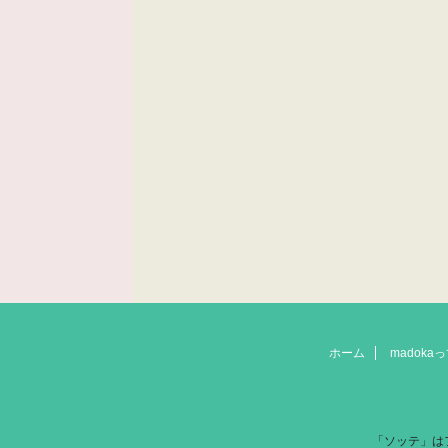
ホーム
madok
「ソッテ」は