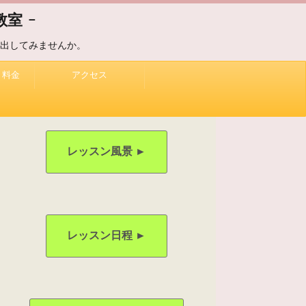
室 -
出してみませんか。
、料金
アクセス
レッスン風景 ►
レッスン日程 ►