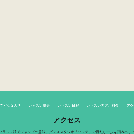
aってどんな人？
レッスン風景
レッスン日程
レッスン内容、料金
アク
アクセス
フランス語でジャンプの意味。ダンススタジオ「ソッテ」で新たな一歩を踏み出し