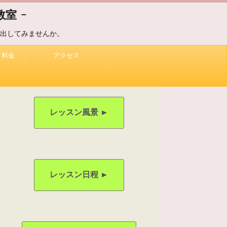
室 -
出してみませんか。
、料金
アクセス
レッスン風景 ►
レッスン日程 ►