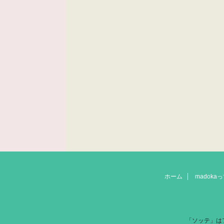
ホーム
madok
「ソッテ」は