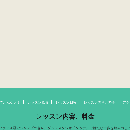
aってどんな人？
レッスン風景
レッスン日程
レッスン内容、料金
アク
レッスン内容、料金
フランス語でジャンプの意味。ダンススタジオ「ソッテ」で新たな一歩を踏み出し