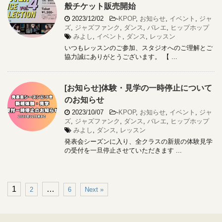
般チケット販売開始
2023/12/02
-
KPOP
,
お知らせ
,
イベント
,
ジャ
ズ
,
ジャズファンク
,
ダンス
,
バレエ
,
ヒップホップ
みよし
,
イベント
,
ダンス
,
レッスン
いつもレッスンのご参加、スタジオへのご理解とご
協力誠にありがとうございます。 【 ...
[お知らせ]体験・見学の一時停止について
のお知らせ
2023/10/07
-
KPOP
,
お知らせ
,
イベント
,
ジャ
ズ
,
ジャズファンク
,
ダンス
,
バレエ
,
ヒップホップ
みよし
,
ダンス
,
レッスン
発表会シーズンに入り、全クラスの新規の体験見学
の受付を一旦停止させていただきます ...
1
…
2
6
Next »