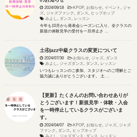
2024/09/18
-
KPOP
,
お知らせ
,
イベント
,
ジャ
ズ
,
ジャズファンク
,
ダンス
,
ヒップホップ
みよし
,
ダンス
,
レッスン
今年も10月から発表会シーズンに入り、全クラスの
新規の体験見学の受付を一旦停止さ ...
土④jazz中級クラスの変更について
2024/07/30
-
お知らせ
,
ジャズ
,
ダンス
みよし
,
ジャズダンス
,
ダンス
,
レッスン
いつもレッスンのご参加、スタジオへのご理解とご
協力誠にありがとうございます。 土 ...
【更新】たくさんのお問い合わせありが
とうございます！新規見学・体験・入会
を一時停止しているクラスがございま
す。
2024/04/07
-
KPOP
,
お知らせ
,
ジャズ
,
ジャズ
ファンク
,
ダンス
,
ヒップホップ
みよし
,
ジャズダンス
,
ダンス
,
レッスン