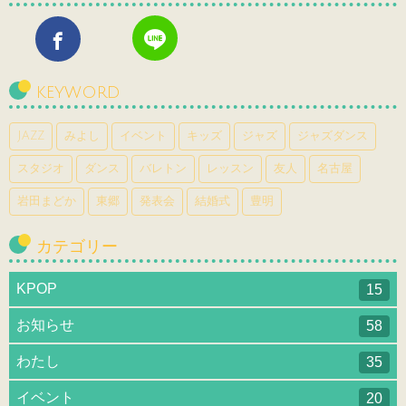
KEYWORD
JAZZ
みよし
イベント
キッズ
ジャズ
ジャズダンス
スタジオ
ダンス
バレトン
レッスン
友人
名古屋
岩田まどか
東郷
発表会
結婚式
豊明
カテゴリー
KPOP
15
お知らせ
58
わたし
35
イベント
20