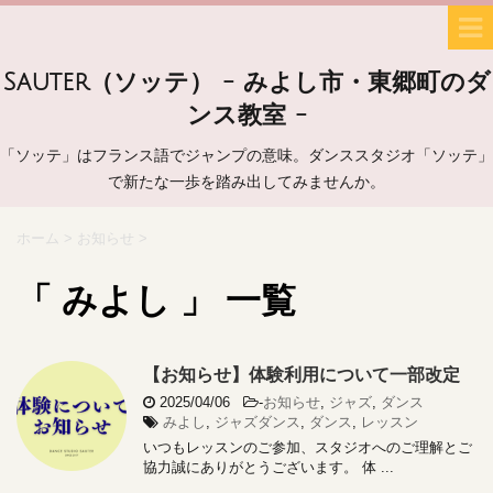
Sauter（ソッテ） - みよし市・東郷町のダ
ンス教室 -
「ソッテ」はフランス語でジャンプの意味。ダンススタジオ「ソッテ」
で新たな一歩を踏み出してみませんか。
ホーム
>
お知らせ
>
「 みよし 」 一覧
【お知らせ】体験利用について一部改定
2025/04/06
-
お知らせ
,
ジャズ
,
ダンス
みよし
,
ジャズダンス
,
ダンス
,
レッスン
いつもレッスンのご参加、スタジオへのご理解とご
協力誠にありがとうございます。 体 ...