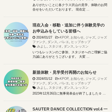
ありがたいことに各クラス沢山の見学、体験のお問
合せをいただいております。 現在定 ...
現在入会・移動・追加に伴う体験見学の
お申込みをしている皆様へ
2024/01/27
-
KPOP
,
お知らせ
,
ジャズ
,
ジャズ
ファンク
,
ダンス
,
バレエ
,
ヒップホップ
みよし
,
スタジオ
,
ダンス
,
レッスン
いつもレッスンのご参加、スタジオへのご理解ご協
力誠にありがとうございます。 大変 ...
新規体験・見学受付再開のお知らせ
2024/01/12
-
KPOP
,
お知らせ
,
ジャズ
,
ジャズ
ファンク
,
ダンス
,
バレエ
,
ヒップホップ
みよし
,
スタジオ
,
ダンス
,
レッスン
2023年12月26日に無事発表会が終了しました☺️ ...
SAUTER DANCE COLLECTION vol.4 一